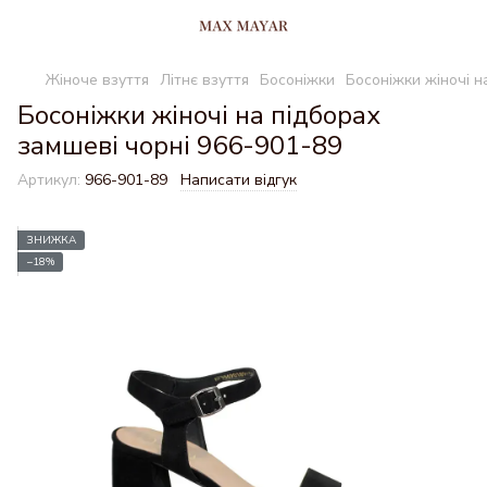
Жіноче взуття
Літнє взуття
Босоніжки
Босоніжки жіночі н
Босоніжки жіночі на підборах
замшеві чорні 966-901-89
Артикул:
966-901-89
Написати відгук
ЗНИЖКА
−18%