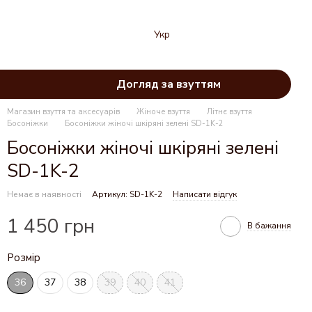
Укр
Догляд за взуттям
Магазин взуття та аксесуарів
Жіноче взуття
Літнє взуття
Босоніжки
Босоніжки жіночі шкіряні зелені SD-1K-2
Босоніжки жіночі шкіряні зелені
SD-1K-2
Немає в наявності
Артикул: SD-1K-2
Написати відгук
1 450 грн
В бажання
Розмір
36
37
38
39
40
41