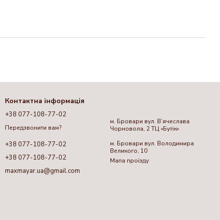
Контактна інформація
+38 077-108-77-02
м. Бровари вул. Вʼячеслава
Передзвонити вам?
Чорновола, 2 ТЦ «Бутік»
м. Бровари вул. Володимира
+38 077-108-77-02
Великого, 10
+38 077-108-77-02
Мапа проїзду
maxmayar.ua@gmail.com