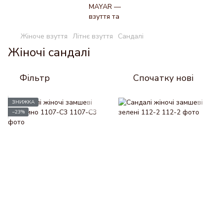
Жіноче взуття
Літнє взуття
Сандалі
Жіночі сандалі
Фільтр
Спочатку нові
ЗНИЖКА
−23%