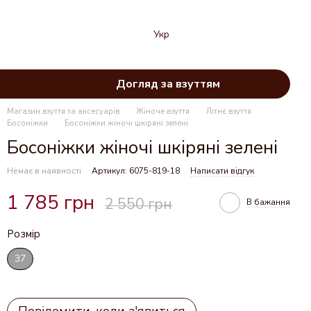
Укр
Догляд за взуттям
Магазин взуття та аксесуарів
Жіноче взуття
Літнє взуття
Босоніжки
Босоніжки жіночі шкіряні зелені
Босоніжки жіночі шкіряні зелені
Немає в наявності
Артикул: 6075-819-18
Написати відгук
1 785 грн
2 550 грн
В бажання
Розмір
37