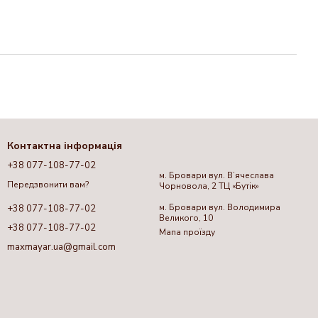
Контактна інформація
+38 077-108-77-02
м. Бровари вул. Вʼячеслава
Передзвонити вам?
Чорновола, 2 ТЦ «Бутік»
м. Бровари вул. Володимира
+38 077-108-77-02
Великого, 10
+38 077-108-77-02
Мапа проїзду
maxmayar.ua@gmail.com