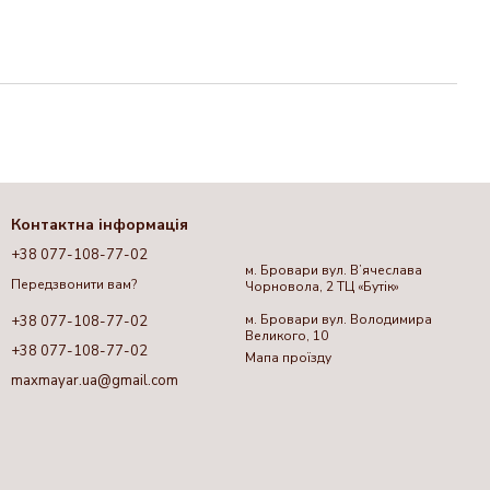
Контактна інформація
+38 077-108-77-02
м. Бровари вул. Вʼячеслава
Передзвонити вам?
Чорновола, 2 ТЦ «Бутік»
м. Бровари вул. Володимира
+38 077-108-77-02
Великого, 10
+38 077-108-77-02
Мапа проїзду
maxmayar.ua@gmail.com