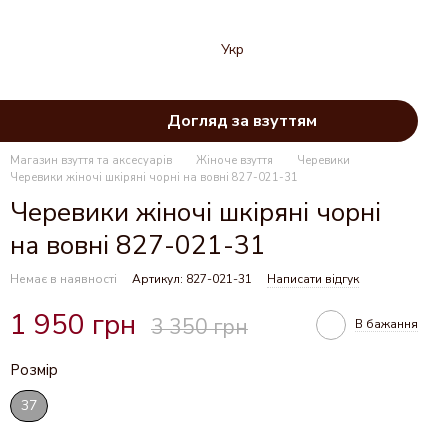
Укр
Догляд за взуттям
Магазин взуття та аксесуарів
Жіноче взуття
Черевики
Черевики жіночі шкіряні чорні на вовні 827-021-31
Черевики жіночі шкіряні чорні
на вовні 827-021-31
Немає в наявності
Артикул: 827-021-31
Написати відгук
1 950 грн
3 350 грн
В бажання
Розмір
37