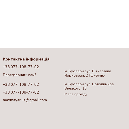
Контактна інформація
+38 077-108-77-02
м. Бровари вул. Вʼячеслава
Передзвонити вам?
Чорновола, 2 ТЦ «Бутік»
м. Бровари вул. Володимира
+38 077-108-77-02
Великого, 10
+38 077-108-77-02
Мапа проїзду
maxmayar.ua@gmail.com