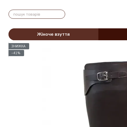
Перейти до основного контенту
Жіноче взуття
ЗНИЖКА
−41%