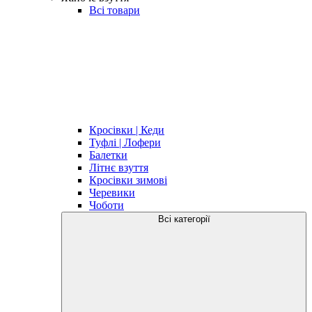
Всі товари
Кросівки | Кеди
Туфлі | Лофери
Балетки
Літнє взуття
Кросівки зимові
Черевики
Чоботи
Всі категорії