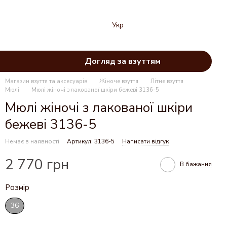
Укр
Догляд за взуттям
Магазин взуття та аксесуарів
Жіноче взуття
Літнє взуття
Мюлі
Мюлі жіночі з лакованої шкіри бежеві 3136-5
Мюлі жіночі з лакованої шкіри
бежеві 3136-5
Немає в наявності
Артикул: 3136-5
Написати відгук
2 770 грн
В бажання
Розмір
36