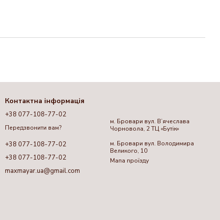
Контактна інформація
+38 077-108-77-02
м. Бровари вул. Вʼячеслава
Передзвонити вам?
Чорновола, 2 ТЦ «Бутік»
м. Бровари вул. Володимира
+38 077-108-77-02
Великого, 10
+38 077-108-77-02
Мапа проїзду
maxmayar.ua@gmail.com