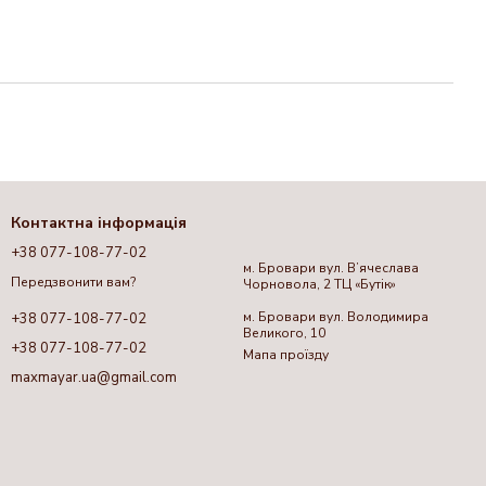
Контактна інформація
+38 077-108-77-02
м. Бровари вул. Вʼячеслава
Передзвонити вам?
Чорновола, 2 ТЦ «Бутік»
м. Бровари вул. Володимира
+38 077-108-77-02
Великого, 10
+38 077-108-77-02
Мапа проїзду
maxmayar.ua@gmail.com