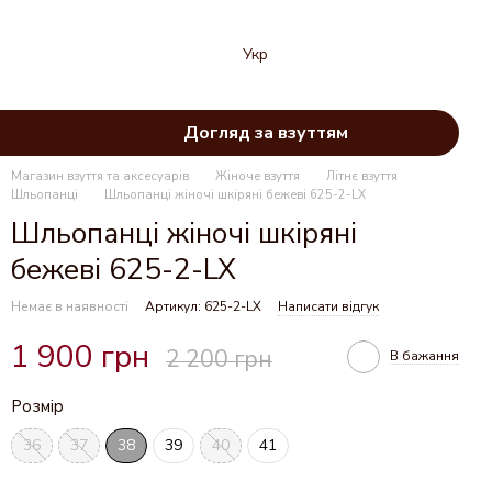
Укр
Догляд за взуттям
Магазин взуття та аксесуарів
Жіноче взуття
Літнє взуття
Шльопанці
Шльопанці жіночі шкіряні бежеві 625-2-LX
Шльопанці жіночі шкіряні
бежеві 625-2-LX
Немає в наявності
Артикул: 625-2-LX
Написати відгук
1 900 грн
2 200 грн
В бажання
Розмір
36
37
38
39
40
41