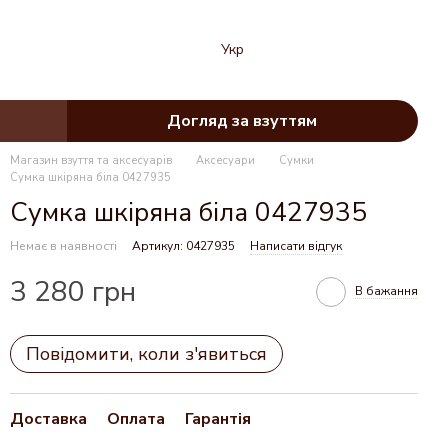
Укр
Догляд за взуттям
Магазин взуття та аксесуарів
Аксесуари
Сумки
Сумка шкіряна біла 0427935
Сумка шкіряна біла 0427935
Немає в наявності
Артикул: 0427935
Написати відгук
3 280 грн
В бажання
Повідомити, коли з'явиться
Доставка
Оплата
Гарантія