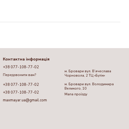
Контактна інформація
+38 077-108-77-02
м. Бровари вул. Вʼячеслава
Передзвонити вам?
Чорновола, 2 ТЦ «Бутік»
м. Бровари вул. Володимира
+38 077-108-77-02
Великого, 10
+38 077-108-77-02
Мапа проїзду
maxmayar.ua@gmail.com