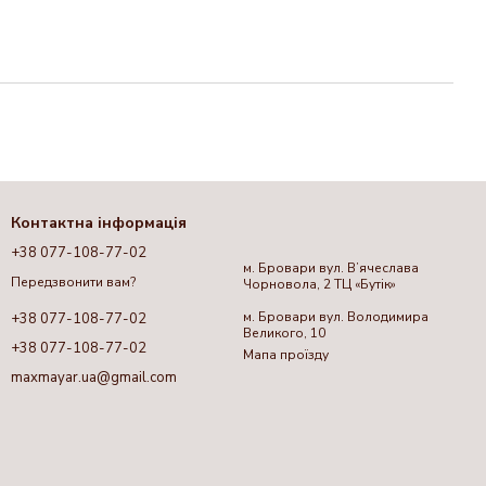
Контактна інформація
+38 077-108-77-02
м. Бровари вул. Вʼячеслава
Передзвонити вам?
Чорновола, 2 ТЦ «Бутік»
м. Бровари вул. Володимира
+38 077-108-77-02
Великого, 10
+38 077-108-77-02
Мапа проїзду
maxmayar.ua@gmail.com