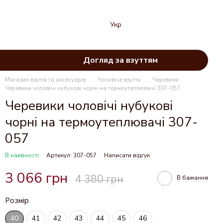
Укр
Догляд за взуттям
Магазин взуття та аксесуарів
Чоловіче взуття
Черевики
Черевики чоловічі нубукові чорні на термоутеплювачі 307-057
Черевики чоловічі нубукові
чорні на термоутеплювачі 307-
057
В наявності
Артикул: 307-057
Написати відгук
3 066 грн
4 380 грн
В бажання
Розмір
40
41
42
43
44
45
46