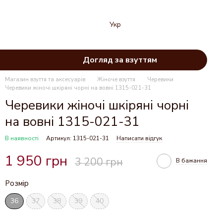
Укр
Догляд за взуттям
Магазин взуття та аксесуарів
Жіноче взуття
Черевики
Черевики жіночі шкіряні чорні на вовні 1315-021-31
Черевики жіночі шкіряні чорні
на вовні 1315-021-31
В наявності
Артикул: 1315-021-31
Написати відгук
1 950 грн
3 200 грн
В бажання
Розмір
36
37
38
39
40