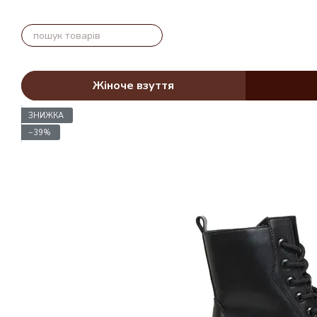
Перейти до основного контенту
Жіноче взуття
ЗНИЖКА
−39%