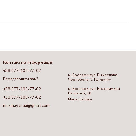
Контактна інформація
+38 077-108-77-02
м. Бровари вул. Вʼячеслава
Передзвонити вам?
Чорновола, 2 ТЦ «Бутік»
м. Бровари вул. Володимира
+38 077-108-77-02
Великого, 10
+38 077-108-77-02
Мапа проїзду
maxmayar.ua@gmail.com