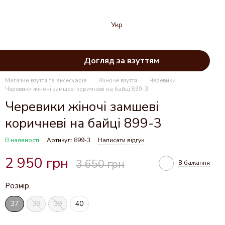
Укр
Догляд за взуттям
Магазин взуття та аксесуарів
Жіноче взуття
Черевики
Черевики жіночі замшеві коричневі на байці 899-3
Черевики жіночі замшеві
коричневі на байці 899-3
В наявності
Артикул: 899-3
Написати відгук
2 950 грн
3 650 грн
В бажання
Розмір
37
38
39
40