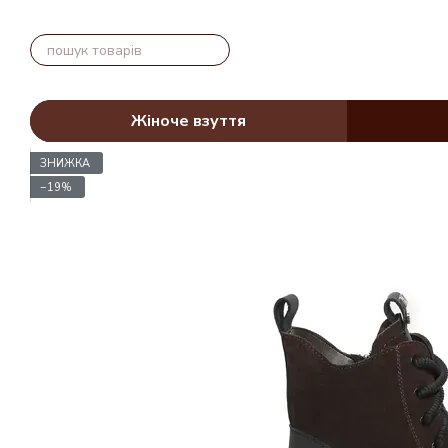
Перейти до основного контенту
Жіноче взуття
ЗНИЖКА
−19%