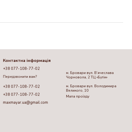
Контактна інформація
+38 077-108-77-02
м. Бровари вул. Вʼячеслава
Передзвонити вам?
Чорновола, 2 ТЦ «Бутік»
м. Бровари вул. Володимира
+38 077-108-77-02
Великого, 10
+38 077-108-77-02
Мапа проїзду
maxmayar.ua@gmail.com