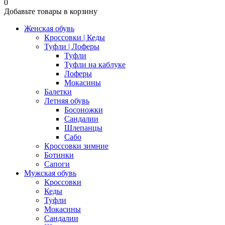
0
Добавьте товары в корзину
Женская обувь
Кроссовки | Кеды
Туфли | Лоферы
Туфли
Туфли на каблуке
Лоферы
Мокасины
Балетки
Летняя обувь
Босоножки
Сандалии
Шлепанцы
Сабо
Кроссовки зимние
Ботинки
Сапоги
Мужская обувь
Кроссовки
Кеды
Туфли
Мокасины
Сандалии