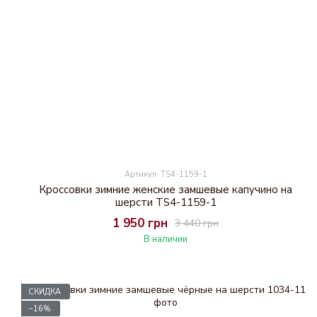
Артикул: TS4-1159-1
Кроссовки зимние женские замшевые капучино на
шерсти TS4-1159-1
1 950 грн
3 440 грн
В наличии
СКИДКА
−16%