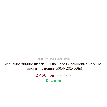
Артикул: 5054-201-59(р)
Женские зимние шлепанцы на шерсти замшевые черные,
толстая подошва 5054-201-59(р)
2 450 грн
2 750 грн
В наличии