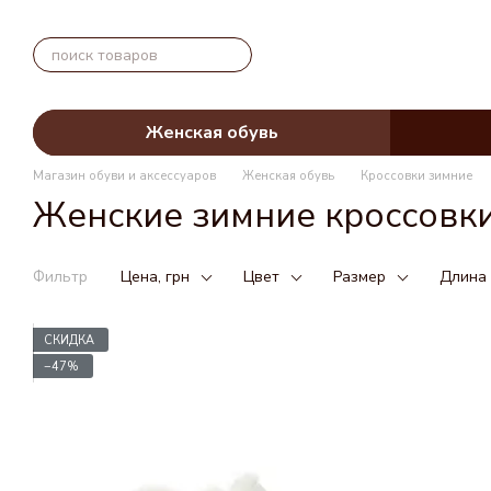
Перейти к основному контенту
Женская обувь
Магазин обуви и аксессуаров
Женская обувь
Кроссовки зимние
Женские зимние кроссовк
Фильтр
Цена, грн
Цвет
Размер
Длина 
СКИДКА
−47%