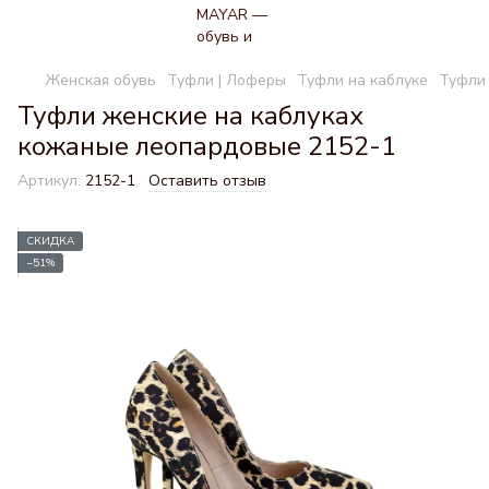
Женская обувь
Туфли | Лоферы
Туфли на каблуке
Туфли 
Туфли женские на каблуках
кожаные леопардовые 2152-1
Артикул:
2152-1
Оставить отзыв
СКИДКА
−51%