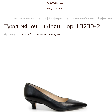
Жіноче взуття
Туфлі | Лофери
Туфлі на підборах
Туфлі жі
Туфлі жіночі шкіряні чорні 3230-2
Артикул:
3230-2
Написати відгук