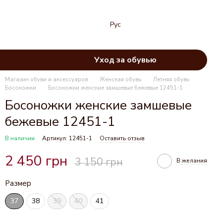
Рус
Уход за обувью
Магазин обуви и аксессуаров
Женская обувь
Летняя обувь
Босоножки
Босоножки женские замшевые бежевые 12451-1
Босоножки женские замшевые
бежевые 12451-1
В наличии
Артикул: 12451-1
Оставить отзыв
2 450 грн
3 150 грн
В желания
Размер
37
38
39
40
41