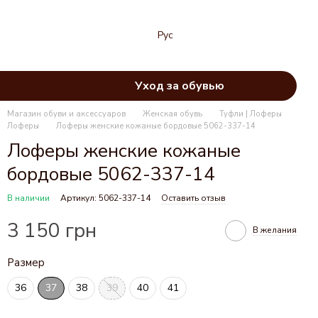
Рус
Уход за обувью
Магазин обуви и аксессуаров
Женская обувь
Туфли | Лоферы
Лоферы
Лоферы женские кожаные бордовые 5062-337-14
Лоферы женские кожаные
бордовые 5062-337-14
В наличии
Артикул: 5062-337-14
Оставить отзыв
3 150 грн
В желания
Размер
36
37
38
39
40
41